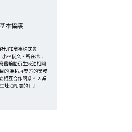
合作的基本協議
商社JFE商事株式會
席執行官：小林俊文，所在地：
廢舊輪胎衍生煉油相關
的目的 為拓展雙方的業務
互合作關系。 2. 業
煉油相關的 […]