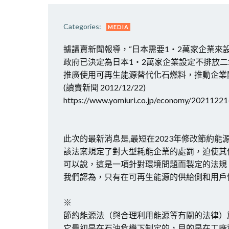
Categories:
MEDIA
據讀賣新聞報導，“日本需要1・2萬家企業來
政府已決定為日本1・2萬家企業設定不排放二氧
推廣使用可再生能源替代化石燃料，推動企業
(讀賣新聞 2012/12/22)
https://www.yomiuri.co.jp/economy/202112
此次的最新消息是,最短在2023年修改節約
該法案規定了對大型耗能企業的處罰，迫使其
可以說，這是一項針對環境問題而製定的法規
我們認為，只有在可再生能源的供給側和用戶
※
節約能源法（與合理利用能源等有關的法律）於 19
它最初是在石油危機下制定的，目的是在工廠